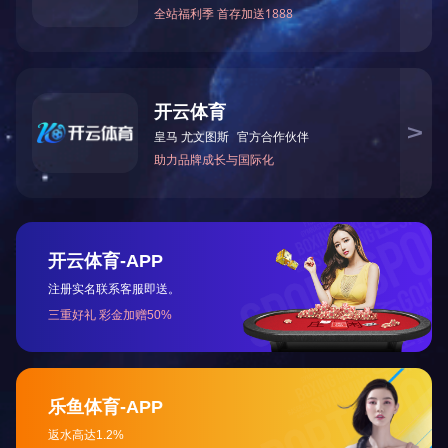
光电显示
3C精密组装
光伏电池片
AOI与软件服务
友情链接
乐鱼官方网站-乐鱼(中国)
热线电话：0730-5538888/5633399