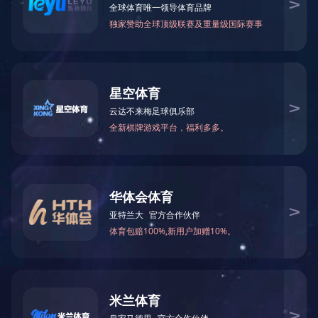
丝印烘烤线