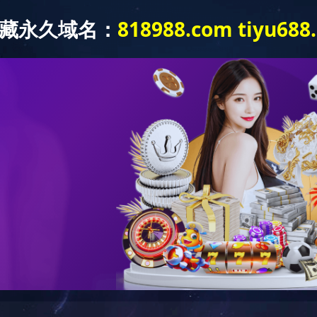
网站
关于我们
核心产品
乐鱼官方网站
投资