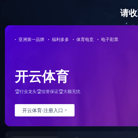
乐鱼官方网站
乐鱼官方