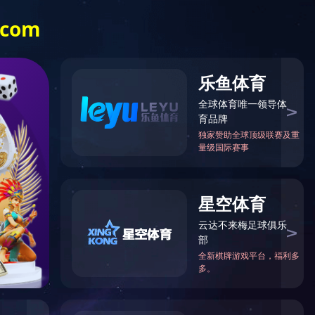
者关系
招贤纳士
乐鱼官方网站-乐鱼(中国)
EN
/
中文