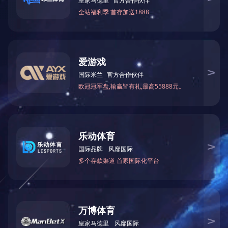
自动化解决方案