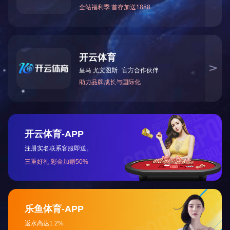
印制电路板
光电显示
3C精密组装
光伏电池片
AOI与软件服务