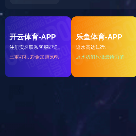
技术创新
持续引领行业技术前沿，成熟的全自动解决方案。
为3c工艺上下游进行资源整合，提供全套的智能制
完善的管理
作解决方案。