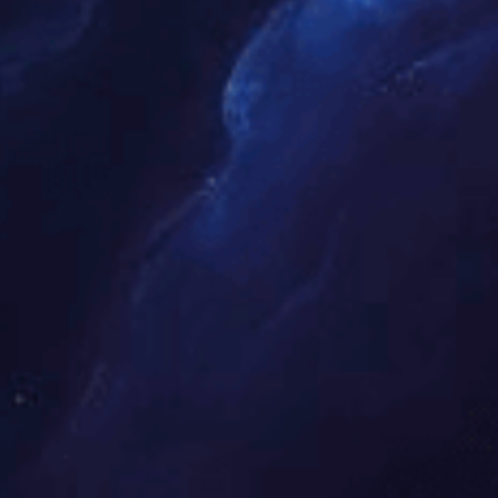
AOI与软件服务
ccd定位/机械定位双跑台