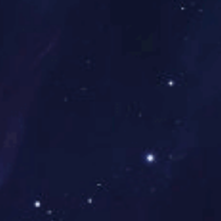
了解我们
COMPANY PROFILE
于全自动智能装备的研发、生产、销售、服务于一体的国家高新技术企业，
公司，公司主营3C电子产品智能制造全自动解决方案、视觉自动检测系
全方位的自动化解决方案， 一直以来，三兴一如既往不断改革创新、深
奋斗！