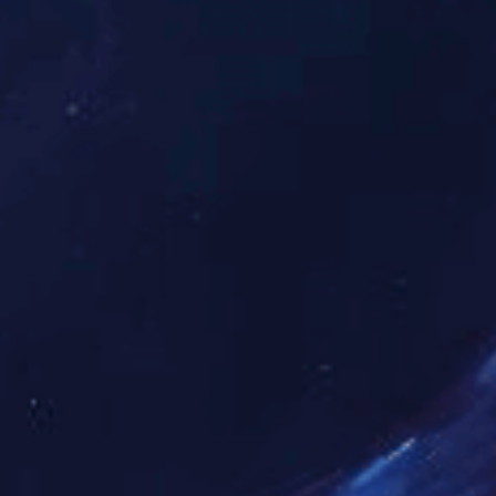
下辖湖南安冠智能科技有限公司、湖南微视力机器人技术有限公
统、机器人集成与应用、关键模组件的研发与应用等项目，现
耕细作、精益求精。坚持秉承创新、务实、创造价值的经营理