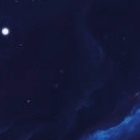
产品中心
PRODUCTS SHOW
3C精密组装