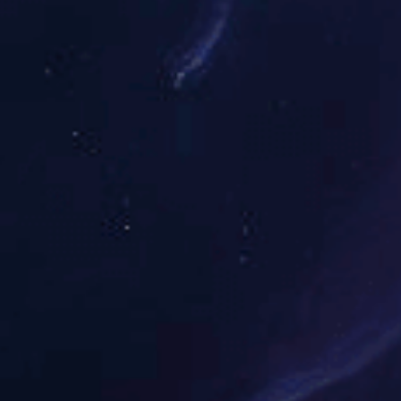
乐鱼官方网站-乐鱼(中国) 成立于2012年，是一家专注
司、湖南汉迪机器人技术有限公司、深圳市中邦兴盛科技有限
三兴已成为行业全自动化解决方案的标杆供应商，为客户提供
念，为致力于成为世界一流的自动化方案解决提供商而持续