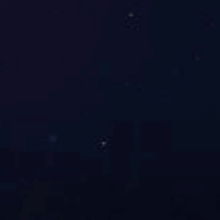
排污许可证
...