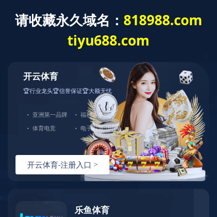
乐鱼官方网站