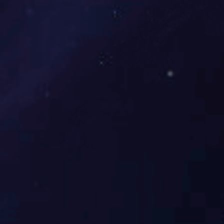
三兴丝网印刷设备制造建设项目验收批复
...