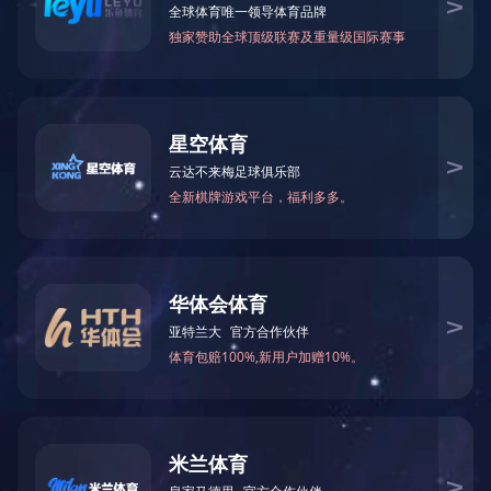
友情链接
乐鱼官方网站-乐鱼(中国)
热线电话：0730-5538888/5633399
手机：13923842554 肖小姐
传真：0730-5616123
邮箱：jx@fjhongshujz.com
地址：湖南省汨罗市龙舟南路三兴工业园
关注官方微信