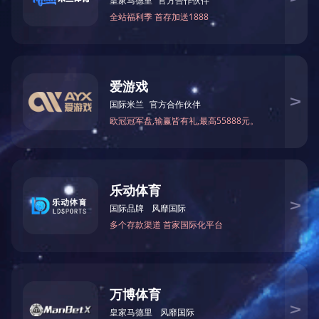
荣誉证书
高新技术证书