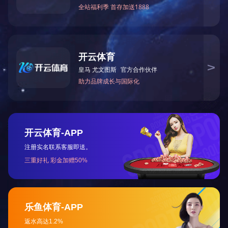
友情链接
乐鱼官方网站-乐鱼(中国)
热线电话：0730-5538888/5633399
手机：13923842554 肖小姐
传真：0730-5616123
邮箱：jx@fjhongshujz.com
地址：湖南省汨罗市龙舟南路三兴工业园