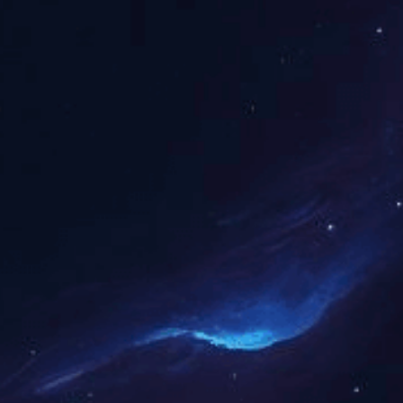
应用场
1. 尺寸
2. 外观
3. 作业
4. 生产