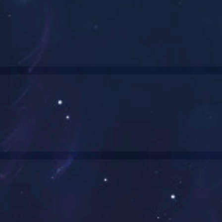
AOI与软件服务