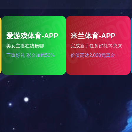
AOI检测应用