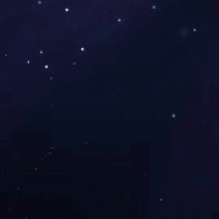
应用场
基于设
等复杂