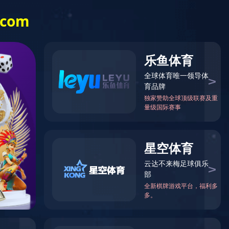
者关系
招贤纳士
乐鱼官方网站-乐鱼(中国)
EN
/
中文